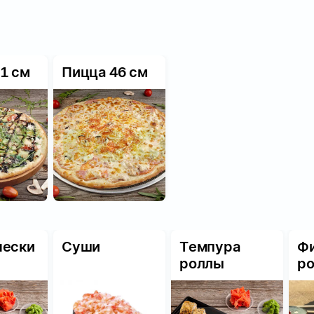
1 см
Пицца 46 см
чески
Суши
Темпура
Ф
ы
роллы
р