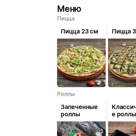
Меню
Пицца
Пицца 23 см
Пицца 3
Роллы
Запеченные
Класси
роллы
е ролл