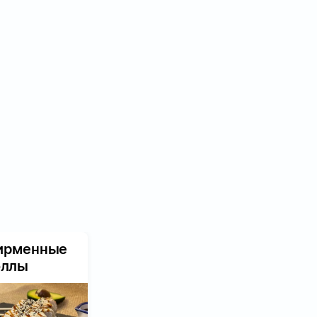
ирменные
оллы