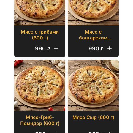
Мясо с грибами
Мясо с
(600 г)
болгарским
перцем (600 г)
990
990
₽
₽
Мясо-Гриб-
Мясо Сыр (600 г)
Помидор (600 г)