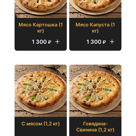
Мясо Картошка (1
Мясо Капуста (1
кг)
кг)
1 300
1 300
₽
₽
1200 г
С мясом (1,2 кг)
Говядина-
Свинина (1,2 кг)