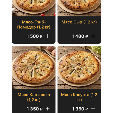
Мясо-Гриб-
Мясо Сыр (1,2 кг)
Помидор (1,2 кг)
1 500
1 480
₽
₽
Мясо Картошка
Мясо Капуста (1,2
(1,2 кг)
кг)
1 350
1 350
₽
₽