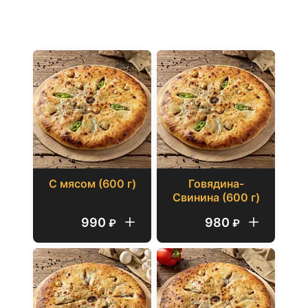
С МЯСОМ
600 г
С мясом (600 г)
Говядина-
Свинина (600 г)
990
980
₽
₽