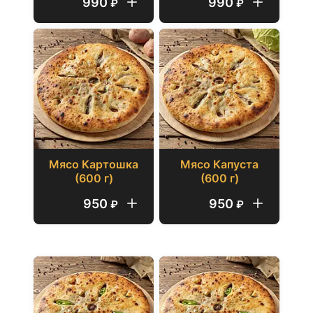
990
990
₽
₽
Мясо Картошка
Мясо Капуста
(600 г)
(600 г)
950
950
₽
₽
1000 г