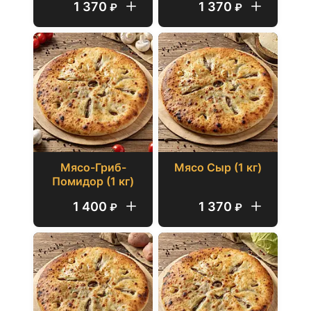
1 370
1 370
₽
₽
Мясо-Гриб-
Мясо Сыр (1 кг)
Помидор (1 кг)
1 400
1 370
₽
₽