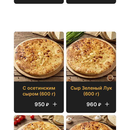
С СЫРОМ
600 г
С осетинским
Сыр Зеленый Лук
сыром (600 г)
(600 г)
950
960
₽
₽