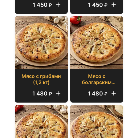
1 450
1 450
₽
₽
Мясо с грибами
Мясо с
(1,2 кг)
болгарским
перцем (1,2 кг)
1 480
1 480
₽
₽