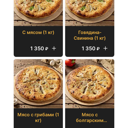
С мясом (1 кг)
Говядина-
Свинина (1 кг)
1 350
1 350
₽
₽
Мясо с грибами (1
Мясо с
кг)
болгарским
перцем (1 кг)