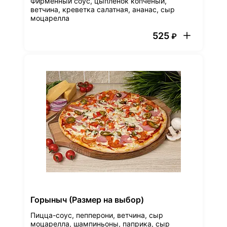
Фирменный соус, цыпленок копченый,
ветчина, креветка салатная, ананас, сыр
моцарелла
525
₽
Горыныч (Размер на выбор)
Пицца-соус, пепперони, ветчина, сыр
моцарелла, шампиньоны, паприка, сыр