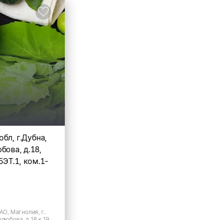
бл, г.Дубна,
бова, д.18,
25ЭТ.1, ком.1-
АО, Магнолия, г.
олюбова, д.18 к.19