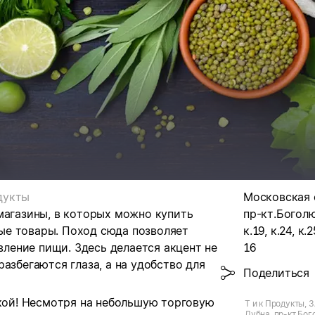
дукты
Московская о
магазины, в которых можно купить
пр-кт.Боголю
ые товары. Поход сюда позволяет
к.19, к.24, к.
овление пищи. Здесь делается акцент не
16
азбегаются глаза, а на удобство для
Поделиться
нкой! Несмотря на небольшую торговую
Т и к Продукты, З
Дубна, пр-кт Бог