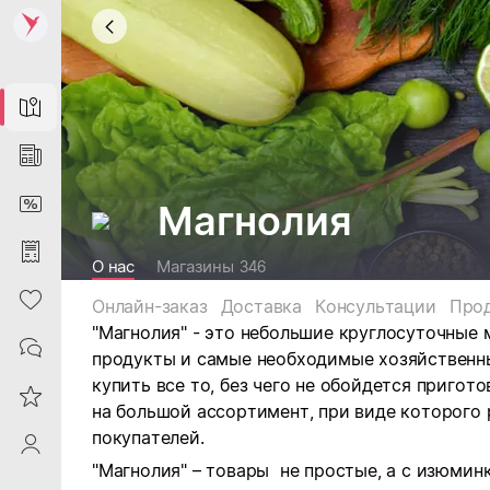
Map
News
DiscountCard
Магнолия
Purchases
О нас
Магазины
346
Heart
Онлайн-заказ
Доставка
Консультации
Про
"Магнолия" - это небольшие круглосуточные 
Contacts
продукты и самые необходимые хозяйственн
купить все то, без чего не обойдется пригот
Reviews
на большой ассортимент, при виде которого р
покупателей.
ProfileSaby
"Магнолия" – товары не простые, а с изюми