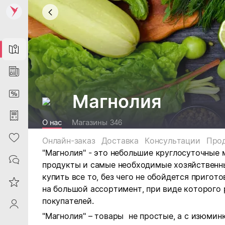
Map
News
DiscountCard
Магнолия
Purchases
О нас
Магазины
346
Heart
Онлайн-заказ
Доставка
Консультации
Про
"Магнолия" - это небольшие круглосуточные 
Contacts
продукты и самые необходимые хозяйственн
купить все то, без чего не обойдется пригот
Reviews
на большой ассортимент, при виде которого р
покупателей.
ProfileSaby
"Магнолия" – товары не простые, а с изюми