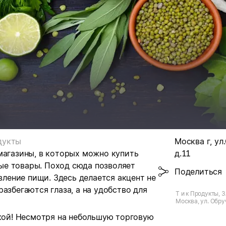
дукты
Москва г, ул
магазины, в которых можно купить
д.11
ые товары. Поход сюда позволяет
Поделиться
овление пищи. Здесь делается акцент не
азбегаются глаза, а на удобство для
Т и к Продукты, З
Москва, ул. Обру
нкой! Несмотря на небольшую торговую