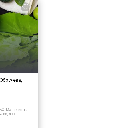
.Обручева,
АО, Магнолия, г.
чева, д.11