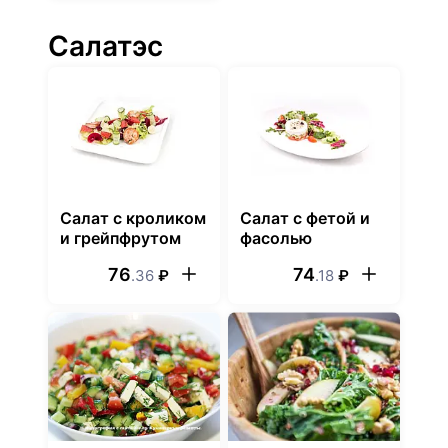
Салатэс
Cалат с кроликом
Cалат с фетой и
и грейпфрутом
фасолью
76
74
.36
₽
.18
₽