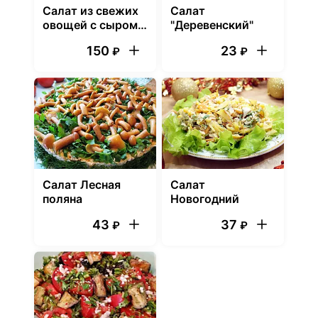
Салат из свежих
Салат
овощей с сыром
"Деревенский"
"Фета"
150
23
₽
₽
Салат Лесная
Салат
поляна
Новогодний
43
37
₽
₽