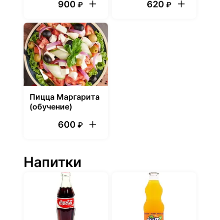
900
620
₽
₽
Пицца Маргарита
(обучение)
600
₽
Напитки