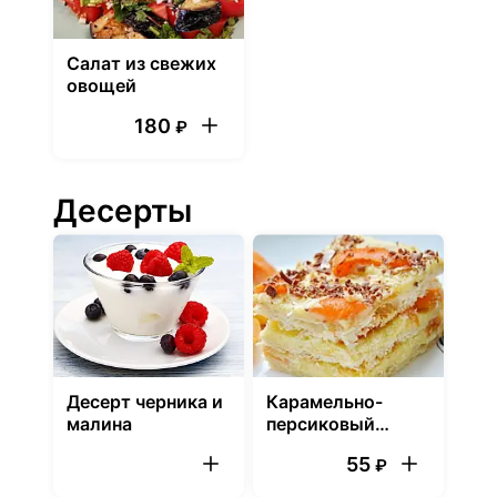
Салат из свежих
овощей
180
₽
Десерты
Десерт черника и
Карамельно-
малина
персиковый
десерт (100 гр)
55
₽