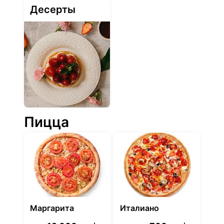
Десерты
Пицца
Маргарита
Италиано