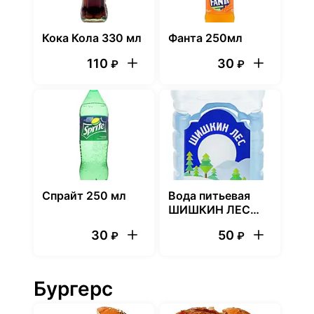
Кока Кола 330 мл
Фанта 250мл
110
30
₽
₽
Спрайт 250 мл
Вода питьевая
ШИШКИН ЛЕС
негазированная
30
50
₽
₽
0.65 л
Бургерс