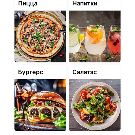
Пицца
Напитки
Бургерс
Салатэс