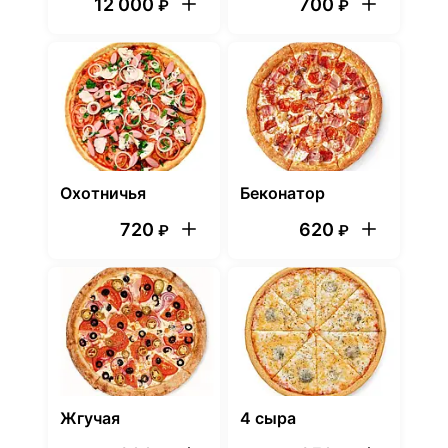
12 000
700
₽
₽
Охотничья
Беконатор
720
620
₽
₽
Жгучая
4 сыра