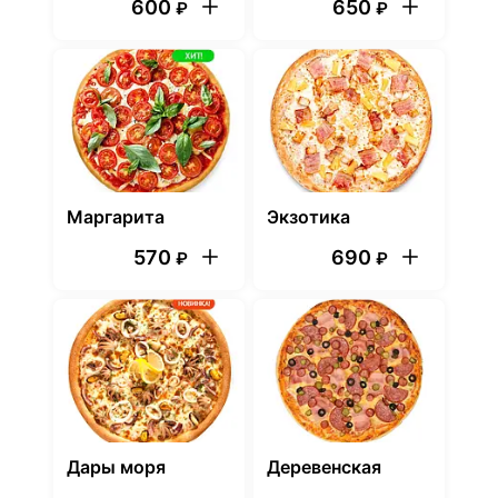
600
650
₽
₽
Маргарита
Экзотика
570
690
₽
₽
Дары моря
Деревенская