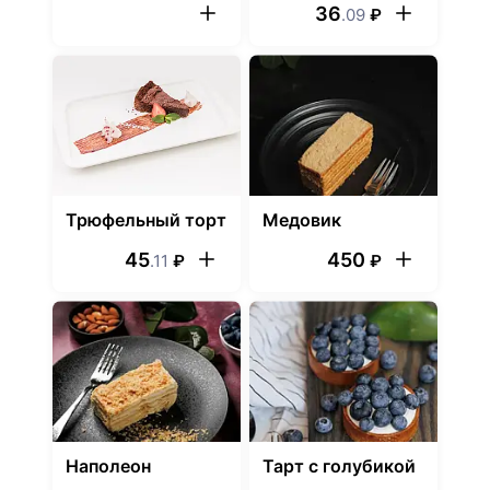
36
.09
₽
Трюфельный торт
Медовик
45
450
.11
₽
₽
Наполеон
Тарт с голубикой