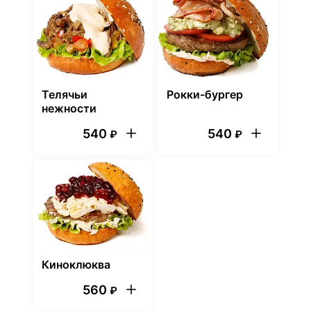
Телячьи
Рокки-бургер
нежности
540
540
₽
₽
Киноклюква
560
₽