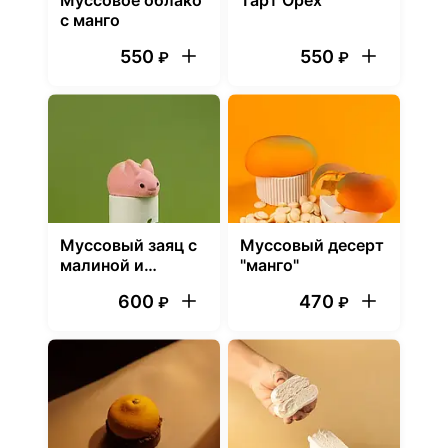
Муссовое облако
Тарт Орех
с манго
550
550
₽
₽
Муссовый заяц с
Муссовый десерт
малиной и
"манго"
базиликом
600
470
₽
₽