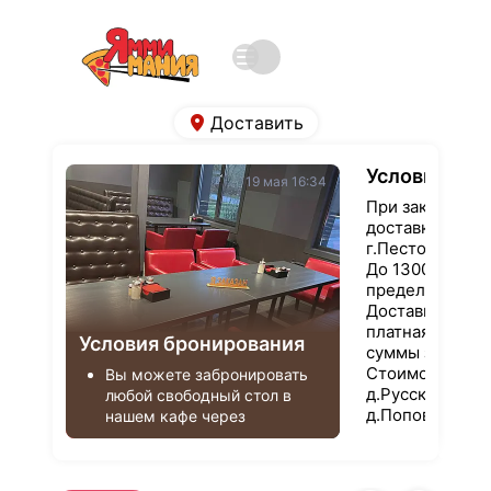
Доставить
Условия дос
19 мая 16:34
При заказе от 1
доставка в пред
До 1300 руб. до
Доставка за пр
платная вне за
Условия бронирования
суммы заказа.
Стоимость дос
Вы можете забронировать 
д.Русское Пест
любой свободный стол в 
д.Попово - 200 
нашем кафе через 
д.Афимцево - 2
сотрудников на баре. 
д.Пономорево -
Если хотите, чтобы заказ 
д.Заручевье - 
был готов ко времени 