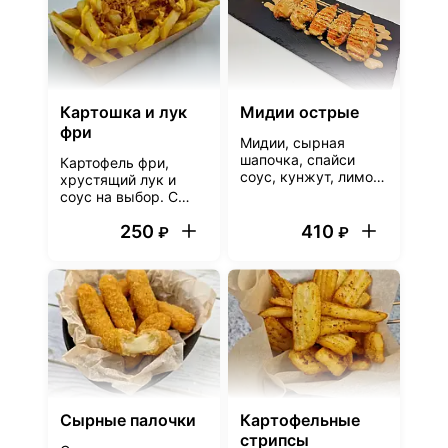
такой подарок.
Картошка и лук
Мидии острые
фри
Мидии, сырная
шапочка, спайси
Картофель фри,
соус, кунжут, лимон
хрустящий лук и
5 шт.
соус на выбор. С
дополнениями еще
250
410
вкуснее! :)
₽
₽
Сырные палочки
Картофельные
стрипсы