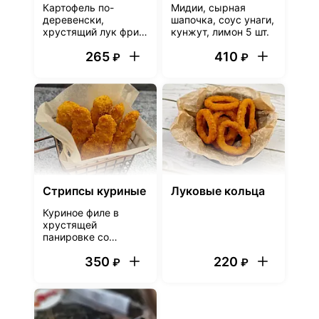
Картофель по-
Мидии, сырная
деревенски,
шапочка, соус унаги,
хрустящий лук фри и
кунжут, лимон 5 шт.
соус на выбор.
265
410
Разнообразь вкус с
₽
₽
помощью
дополнений!
Стрипсы куриные
Луковые кольца
Куриное филе в
хрустящей
панировке со
специями
350
220
₽
₽