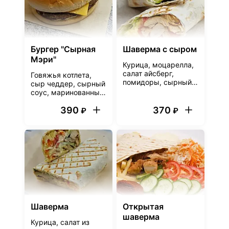
Бургер "Сырная
Шаверма с сыром
Мэри"
Курица, моцарелла,
салат айсберг,
Говяжья котлета,
помидоры, сырный
сыр чеддер, сырный
соус, лаваш
соус, маринованный
огурчик, булочка
390
370
₽
₽
Шаверма
Открытая
шаверма
Курица, салат из