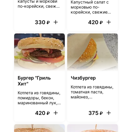
капусты и моркови
Капустный салат с
по-корейски, свежие
морковью по-
помидоры и огурцы,
корейски, свежие
фирменный
помидоры и огурцы,
чесночный соус,
330
420
картофель фри,
₽
₽
лаваш
курица, лаваш,
томатный соус и
фирменный
чесночный соус
Бургер "Гриль
Чизбургер
Хит"
Котлета из говядины,
томатная паста,
Котлета из говядины,
майонез,
помидоры, бекон,
маринованный лук,
маринованный лук,
огурцы
салат айсберг,
маринованные, сыр
420
375
сырный соус и соус
₽
₽
чеддер, булочка
барбекю, булочка