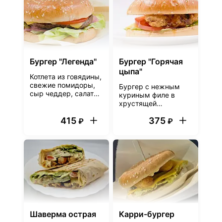
Бургер "Легенда"
Бургер "Горячая
цыпа"
Котлета из говядины,
свежие помидоры,
Бургер с нежным
сыр чеддер, салат
куриным филе в
айсберг,
хрустящей
маринованный лук,
панировке,
соус гриль, булочка
415
375
листовым салатом,
₽
₽
свежими
помидорами, сыром
чеддер, под соусом
чили и сырным
соусом на
подрумяненной
булочке
Шаверма острая
Карри-бургер