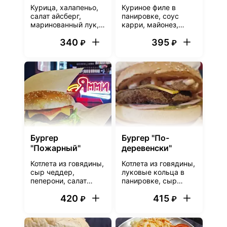
Курица, халапеньо,
Куриное филе в
салат айсберг,
панировке, соус
маринованный лук,
карри, майонез,
помидоры, огурцы,
салат айсберг,
340
395
соус для шавермы,
маринованный
₽
₽
острый соус, лаваш
огурчик, сыр
чеддер, булочка
Бургер
Бургер "По-
"Пожарный"
деревенски"
Котлета из говядины,
Котлета из говядины,
сыр чеддер,
луковые кольца в
пеперони, салат
панировке, сыр
айсберг,
чеддер, ветчина,
420
415
маринованные
маринованные
₽
₽
огурчики, соус
огурчики, соус
гриль, горчица,
гриль, соус
булочка. Если
сливочно-