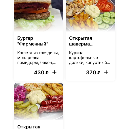
добавить халапеньо
чесночный, булочка
- будет еще жарче!)
Бургер
Открытая
"Фирменный"
шаверма
"Деревенская"
Котлета из говядины,
Курица,
моцарелла,
картофельные
помидоры, бекон,
дольки, капустный
салат айсберг, соус
салат с морковью
430
370
для шавермы, соус
по-корейски, свежие
₽
₽
кимчи, булочка
помидоры и огурцы,
фирменный
чесночный соус для
шавермы
Открытая