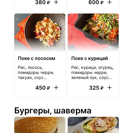
380
600
пармезан, сухари
сухари
₽
₽
Поке с лососем
Поке с курицей
Рис, лосось,
Рис, курица, огурец,
помидоры черри,
помидоры черри,
такуан, соус
зеленый лук, соус
ореховый, соус
терияки, кунжут
450
325
спайси, кунжут
₽
₽
Бургеры, шаверма