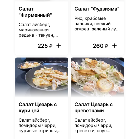
Салат
Салат "Фудзияма"
"Фирменный"
Рис, крабовые
палочки, свежий
Салат айсберг,
огурец, зеленый лук,
маринованная
соус терияки, соус
редька - такуан,
спайси, кунжут
спайси соус,
225
260
ореховый соус
₽
₽
Салат Цезарь с
Салат Цезарь с
курицей
креветками
Салат айсберг,
Салат айсберг,
помидоры черри,
помидоры черри,
куриные стрипсы,
креветки, соус
соус Цезарь,
Цезарь, пармезан,