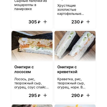
Сырные палочки из
моцареллы в
Хрустящие
панировке
золотистые
картофельные
стрипсы с луком и
305
230
черным перцем
₽
₽
Онигири с
Онигири с
лососем
креветкой
Лосось, рис,
Креветка, рис,
творожный сыр,
творожный сыр,
огурец, соус спайси,
огурец, нори. В
нори. В комплект
комплект входит
295
290
входит соевый соус
соевый соус в
₽
₽
в соуснике
соуснике