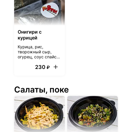
Онигири с
курицей
Курица, рис,
творожный сыр,
огурец, соус спайси,
нори. В комплект
230
входит соевый соус
₽
в соуснике
Салаты, поке