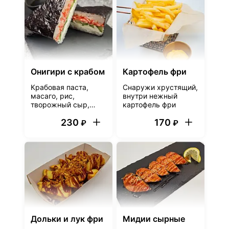
Онигири с крабом
Картофель фри
Крабовая паста,
Снаружи хрустящий,
масаго, рис,
внутри нежный
творожный сыр,
картофель фри
огурец, нори. В
230
170
комплект входит
₽
₽
соевый соус в
соуснике
Дольки и лук фри
Мидии сырные