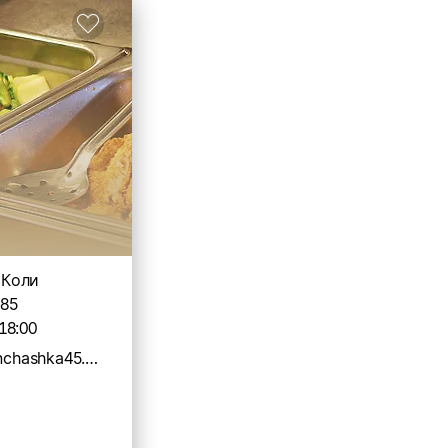
. Коли
 85
18:00
https://kurganchashka45.wix.com/chashka