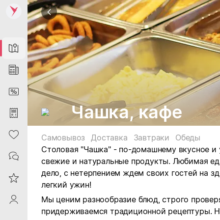
Map
News
DiscountCard
Чашка, кафе
Purchases
Heart
Самовывоз
Доставка
Завтраки
Обеды
Столовая "Чашка" - по-домашнему вкусное и 
Contacts
свежие и натуральные продукты. Любимая еда
дело, с нетерпением ждем своих гостей на з
Reviews
легкий ужин!
Мы ценим разнообразие блюд, строго провер
ProfileSaby
придерживаемся традиционной рецептуры.
Н