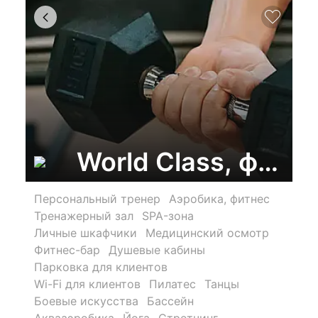
World Class, фитн
Персональный тренер
Аэробика, фитнес
Тренажерный зал
SPA-зона
Личные шкафчики
Медицинский осмотр
Фитнес-бар
Душевые кабины
Парковка для клиентов
Wi-Fi для клиентов
Пилатес
Танцы
Боевые искусства
Бассейн