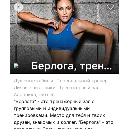
Берлога, тренаже
Душевые кабины
Персональный тренер
Личные шкафчики
Тренажерный зал
Аэробика, фитнес
"Берлога" - это т
ренажерный зал с
групповыми и индивидуальными
тренировками. Место для тебя и твоих
друзей, знакомых и коллег. "Берлога" – это