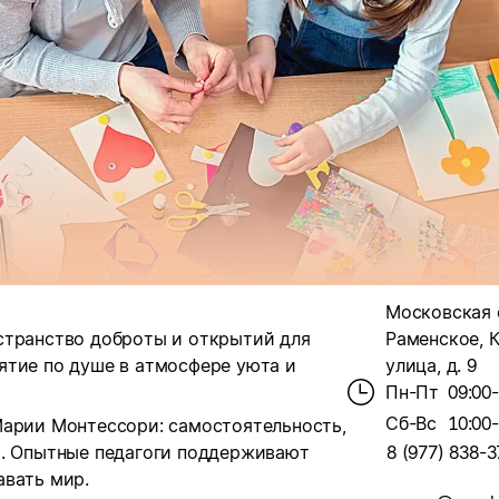
Московская 
странство доброты и открытий для
Раменское, 
ятие по душе в атмосфере уюта и
улица, д. 9
Пн-Пт
09:00
Сб-Вс
10:00
Марии Монтессори: самостоятельность,
а. Опытные педагоги поддерживают
8 (977) 838-3
авать мир.