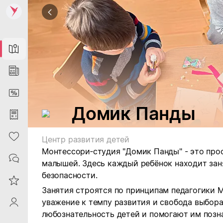
Map
News
DiscountCard
Домик Панды
Purchases
Heart
Центр развития детей
Монтессори‑студия "Домик Панды" - это про
Contacts
малышей. Здесь каждый ребёнок находит зан
безопасности.
Reviews
Занятия строятся по принципам педагогики 
уважение к темпу развития и свобода выбор
ProfileSaby
любознательность детей и помогают им позн