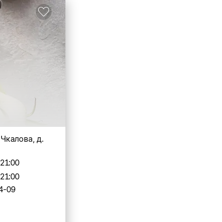
. Чкалова, д.
-21:00
-21:00
4-09