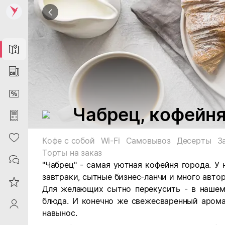
Map
News
DiscountCard
Чабрец, кофейн
Purchases
Heart
Кофе с собой
Wi-Fi
Самовывоз
Десерты
З
Торты на заказ
Contacts
"Чабрец" - самая уютная кофейня города. У
завтраки, сытные бизнес-ланчи и много авто
Reviews
Для желающих сытно перекусить - в нашем 
блюда. И конечно же свежесваренный аром
ProfileSaby
навынос.