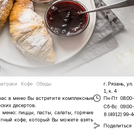
я
автраки
Кофе
Обеды
г. Рязань, ул
1, к. 4
 нас в меню Вы встретите комплексные
Пн-Пт
08:00
рских десертов.
Сб-Вс
09:00
меню: пиццы, пасты, салаты, горячие
8 (4912) 99-4
атный кофе, который Вы можете взять
Поделиться