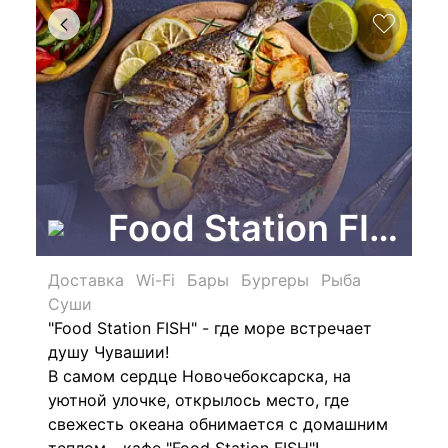
Food Station FISH
Доставка
Wi-Fi
Бары
Бургеры
Рыба
Суши
"Food Station FISH" - где море встречает
душу Чувашии!
В самом сердце Новочебоксарска, на
уютной улочке, открылось место, где
свежесть океана обнимается с домашним