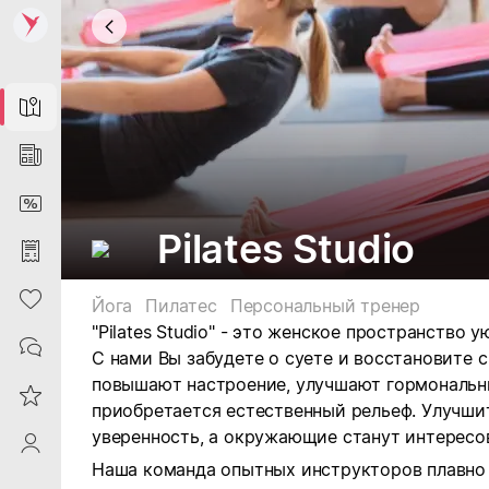
Map
News
DiscountCard
Pilates Studio
Purchases
Heart
Йога
Пилатес
Персональный тренер
"Pilates Studio" - это женское пространство 
Contacts
С нами Вы забудете о суете и восстановите 
повышают настроение, улучшают гормональны
Reviews
приобретается естественный рельеф. Улучши
уверенность, а окружающие станут интересо
ProfileSaby
Наша команда опытных инструкторов плавно 