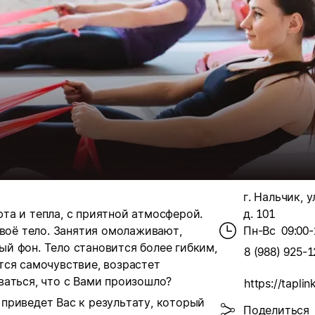
г. Нальчик, 
уюта и тепла, с приятной атмосферой.
д. 101
своё тело. Занятия омолаживают,
Пн-Вс
09:00-
й фон. Тело становится более гибким,
8 (988) 925-1
тся самочувствие, возрастет
ваться, что с Вами произошло?
приведет Вас к результату, который
Поделиться