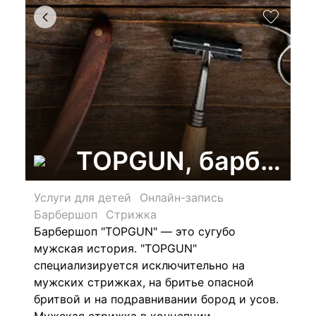
TOPGUN, барберш
Услуги для детей
Онлайн-запись
Барбершоп
Стрижка
Барбершоп "TOPGUN" — это сугубо
мужская история. "TOPGUN"
специализируется исключительно на
мужских стрижках, на бритье опасной
бритвой и на подравнивании бород и усов.