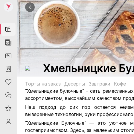
Map
News
DiscountCard
Хмельницкие Бу
Purchases
Heart
Торты на заказ
Десерты
Завтраки
Кофе
"Хмельницкие булочные" - сеть ремесленны
Contacts
ассортиментом, высочайшим качеством прод
Наш подход до сих пор остается неизме
Reviews
выверенные технологии, руки профессионалов
ProfileSaby
"Хмельницкие Булочные" — это уютное м
гостеприимством. Здесь, за маленьким столи