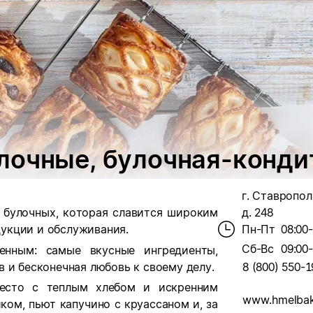
лочные, булочная-конди
г. Ставропол
х булочных, которая славится широким
д. 248
укции и обслуживания.
Пн-Пт
08:00
Сб-Вс
09:00
нным: самые вкусные ингредиенты,
 и бесконечная любовь к своему делу.
8 (800) 550-1
есто с теплым хлебом и искренним
www.hmelbak
ком, пьют капучино с круассаном и, за