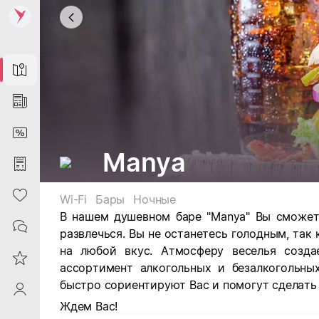
Map
News
DiscountCard
Manya
Purchases
Heart
Wi-Fi
Бары
Ночные
В нашем душевном баре "Manya" Вы сможет
Contacts
развлечься. Вы не останетесь голодным, так
на любой вкус. Атмосферу веселья созда
Reviews
ассортимент алкогольных и безалкогольны
быстро сориентируют Вас и помогут сделать
ProfileSaby
Ждем Вас!