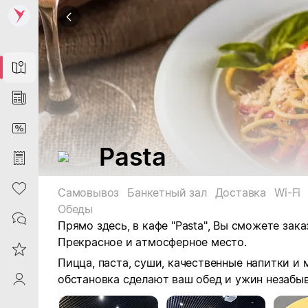
Map
News
DiscountCard
Pasta
Purchases
Heart
Самовывоз
Банкетный зал
Доставка
Wi-Fi
Обеды
Contacts
Прямо здесь, в кафе "Pasta", Вы сможете зак
Прекрасное и атмосферное место.
Reviews
Пицца,
паста
, суши, качественные напитки и 
обстановка сделают ваш обед и ужин незабы
ProfileSaby