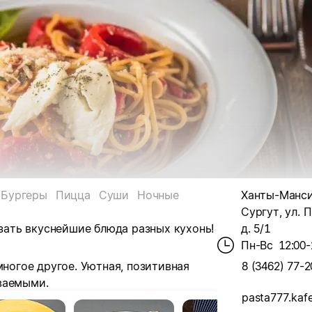
Бургеры
Пицца
Суши
Ночные
Ханты-Мансий
Сургут, ул. 
азать вкуснейшие блюда разных кухонь!
д. 5/1
Пн-Вс
12:00-
многое другое. Уютная, позитивная
8 (3462) 77-2
ваемыми.
pasta777.kaf