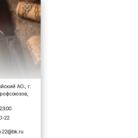
ский АО., г.
Профсоюзов,
23:00
0-22
e.22@bk.ru