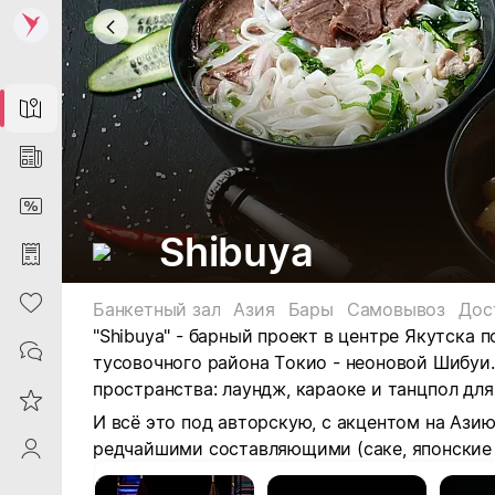
Map
News
DiscountCard
Shibuya
Purchases
Heart
Банкетный зал
Азия
Бары
Самовывоз
Дос
"Shibuya" - барный проект в центре Якутска
Contacts
тусовочного района Токио - неоновой Шибуи.
пространства: л
аундж, караоке и танцпол д
ля
Reviews
И всё это под авторскую, с акцентом на Ази
редчайшими составляющими (саке, японские л
ProfileSaby