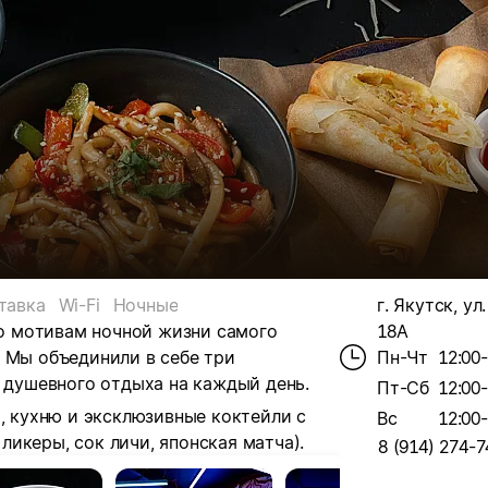
тавка
Wi-Fi
Ночные
г. Якутск, ул
 по мотивам ночной жизни самого
18А
Мы объединили в себе три
Пн-Чт
12:00
 душевного отдыха на каждый день.
Пт-Сб
12:00
ю, кухню и эксклюзивные коктейли с
Вс
12:00
икеры, сок личи, японская матча).
8 (914) 274-7