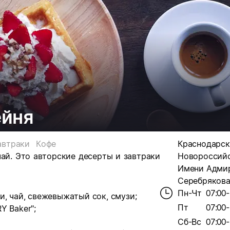
ейня
автраки
Кофе
Краснодарски
чай. Это авторские десерты и завтраки
Новороссийс
Имени Адми
Серебрякова,
Пн-Чт
07:00-
и, чай, свежевыжатый сок, смузи;
Пт
07:00-
Y Baker";
Сб-Вс
07:00-