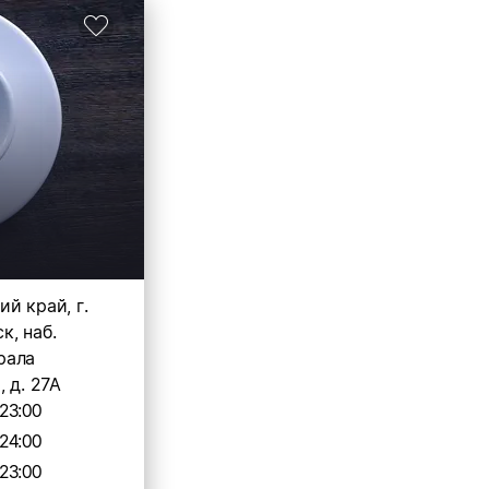
й край, г.
к, наб.
рала
 д. 27А
23:00
24:00
23:00