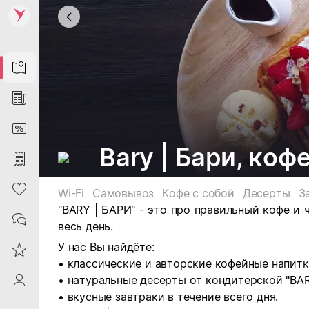
Map
News
DiscountCard
Bary | Бари, коф
Purchases
Heart
Wi-Fi
Самовывоз
Кофе с собой
Десерты
З
"BARY | БАРИ" - это про правильный кофе и 
Contacts
весь день.
У нас Вы найдёте:
Reviews
• классические и авторские кофейные напитк
• натуральные десерты от кондитерской "BAR
ProfileSaby
• вкусные завтраки в течение всего дня.