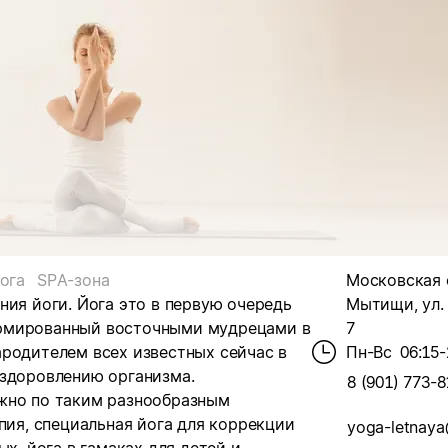
ога
SPA-зона
Московская о
ния йоги. Йога это в первую очередь
Мытищи, ул. 
ормированный восточными мудрецами в
7
ародителем всех известных сейчас в
Пн-Вс
06:15-
оздоровлению организма.
8 (901) 773-8
жно по таким разнообразным
пия, специальная йога для коррекции
yoga-letnaya