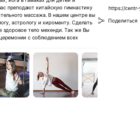
ых, йога в гамаках для детей и
 нас преподают китайскую гимнастику
https://centr
ительного массажа. В нашем центре вы
Поделиться
огу, астрологу и хироманту. Сделать
е здоровое тело мехенди. Так же Вы
 церемонии с соблюдением всех