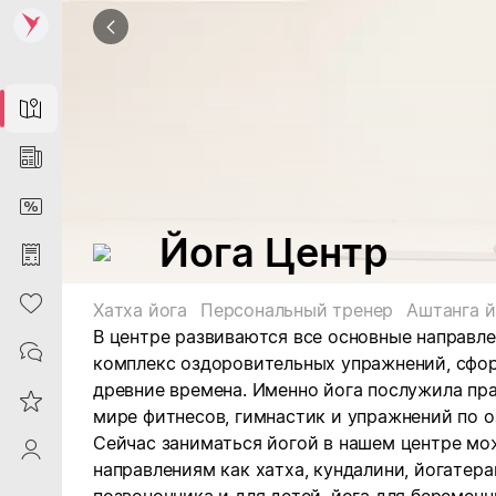
Map
News
DiscountCard
Йога Центр
Purchases
Heart
Хатха йога
Персональный тренер
Аштанга й
В центре развиваются все основные направле
Contacts
комплекс оздоровительных упражнений, сф
древние времена. Именно йога послужила пр
Reviews
мире фитнесов, гимнастик и упражнений по 
Сейчас заниматься йогой в нашем центре мо
ProfileSaby
направлениям как хатха, кундалини, йогатера