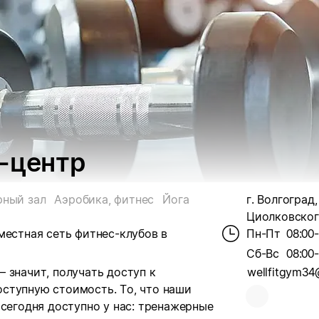
-центр
ный зал
Аэробика, фитнес
Йога
г. Волгоград,
Циолковского
местная сеть фитнес-клубов в
Пн-Пт
08:00
Сб-Вс
08:00
 значит, получать доступ к
wellfitgym3
ступную стоимость. То, что наши
 сегодня доступно у нас: тренажерные