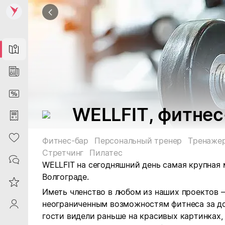
Map
News
DiscountCard
WELLFIT, фитнес
Purchases
Heart
Фитнес-бар
Персональный тренер
Тренажер
Стретчинг
Пилатес
Contacts
WELLFIT на сегодняшний день самая крупная 
Волгограде.
Reviews
Иметь членство в любом из наших проектов —
неограниченным возможностям фитнеса за до
ProfileSaby
гости видели раньше на красивых картинках,