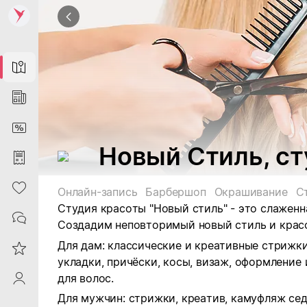
Map
News
DiscountCard
Новый Стиль, с
Purchases
Heart
Онлайн-запись
Барбершоп
Окрашивание
С
Студия красоты "Новый стиль" - это слажен
Contacts
Создадим неповторимый новый стиль и
крас
Для дам: классические и креативные стрижк
Reviews
укладки, причёски, косы, визаж, оформление
для волос.
ProfileSaby
Для мужчин: стрижки, креатив, камуфляж се