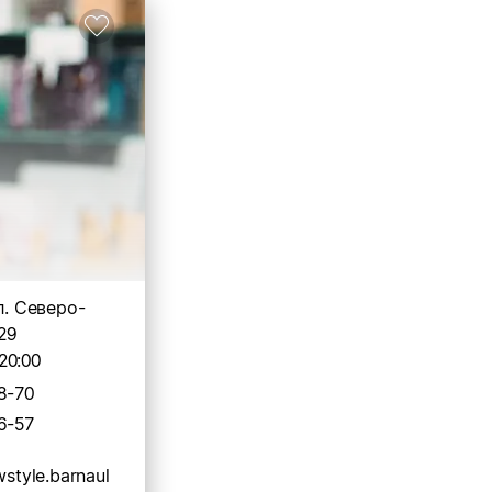
л. Северо-
29
20:00
8-70
6-57
wstyle.barnaul