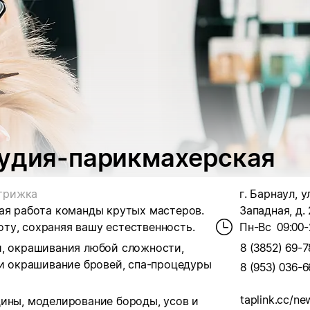
тудия-парикмахерская
трижка
г. Барнаул, у
ная работа команды крутых мастеров.
Западная, д. 
оту, сохраняя вашу естественность.
Пн-Вс
09:00-
и, окрашивания любой сложности,
8 (3852) 69-7
 и окрашивание бровей, спа-процедуры
8 (953) 036-6
taplink.cc/ne
дины, моделирование бороды, усов и