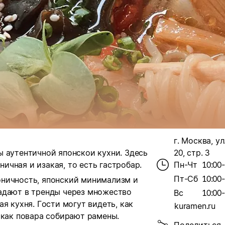
г. Москва, ул
 аутентичной японскои кухни. Здесь
20, стр. 3
чная и изакая, то есть гастробар.
Пн-Чт
10:00
Пт-Сб
10:00
ничность, японский минимализм и
адают в тренды через множество
Вс
10:00
я кухня. Гости могут видеть, как
kuramen.ru
 как повара собирают рамены.