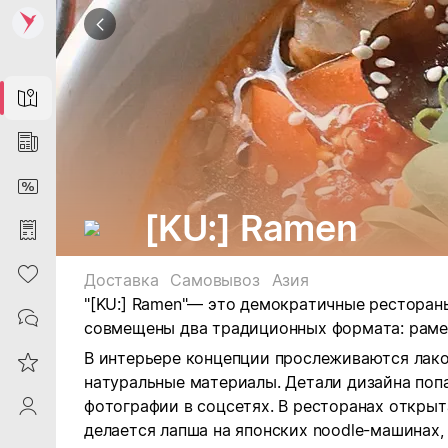
Map
News
DiscountCard
[KU:] Ramen
Purchases
Heart
Доставка
Самовывоз
Азия
"[KU:] Ramen"— это демократичные рестораны
Contacts
совмещены два традиционных формата: рамени
В интерьере концепции прослеживаются лако
Reviews
натуральные материалы. Детали дизайна поп
фотографии в соцсетях. В ресторанах открыта
ProfileSaby
делается лапша на японских noodle-машинах,