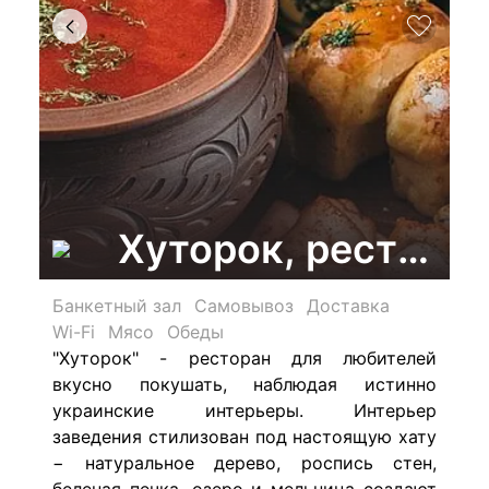
Хуторок, рестора
Банкетный зал
Самовывоз
Доставка
Wi-Fi
Мясо
Обеды
"Хуторок" - ресторан для любителей
вкусно покушать, наблюдая истинно
украинские интерьеры. Интерьер
заведения стилизован под настоящую хату
− натуральное дерево, роспись стен,