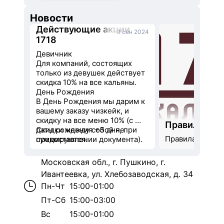
Новости
Действующие акции
1 сен 2024
1718
Девичник
Для компаний, состоящих 
только из девушек действует 
скидка 10% на все кальяны.
День Рождения
В День Рождения мы дарим к 
вашему заказу чизкейк, и 
скидку на все меню 10% (с 
Правила зав
даты рождения +3 дня, при 
Скидки между собой не 
Правила заведе
предоставлении документа).
суммируются.
Московская обл., г. Пушкино, г.
Ивантеевка, ул. Хлебозаводская, д. 34
Пн-Чт
15:00-01:00
Пт-Сб
15:00-03:00
Вс
15:00-01:00