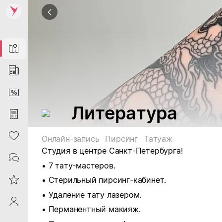
Map
News
DiscountCard
Литература
Purchases
Heart
Онлайн-запись
Пирсинг
Татуаж
Студия в центре Санкт-Петербурга!
Contacts
• 7 тату-мастеров.
Reviews
• Стерильный пирсинг-кабинет.
• Удаление тату лазером.
ProfileSaby
• Перманентный макияж.