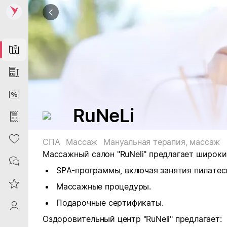
Map
News
DiscountCard
RuNeLi
Purchases
Heart
СПА
Массаж
Мануальная терапия, массаж
Массажный салон "RuNeli" предлагает широки
Contacts
SPA-программы, включая занятия пилатес
Reviews
Массажные процедуры.
Подарочные сертификаты.
ProfileSaby
Оздоровительный центр "RuNeli" предлагает: