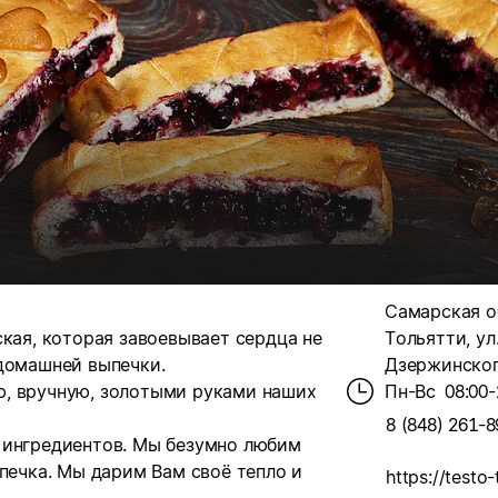
Самарская об
ская, которая завоевывает сердца не
Тольятти, ул
 домашней выпечки.
Дзержинского
ю, вручную, золотыми руками наших
Пн-Вс
08:00-
8 (848) 261-8
 ингредиентов. Мы безумно любим
ыпечка. Мы дарим Вам своё тепло и
https://testo-t