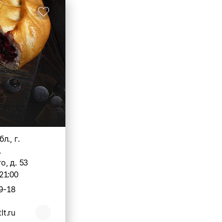
л., г.
.
, д. 53
21:00
9-18
lt.ru