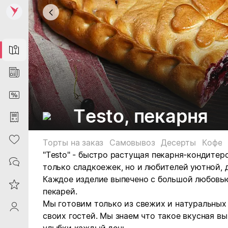
Map
News
DiscountCard
Testo, пекарня
Purchases
Heart
Торты на заказ
Самовывоз
Десерты
Кофе
"Testo" - быстро растущая пекарня-кондитер
Contacts
только сладкоежек, но и любителей уютной,
Каждое изделие выпечено с большой любовь
Reviews
пекарей.
Мы готовим только из свежих и натуральных
ProfileSaby
своих гостей. Мы знаем что такое вкусная в