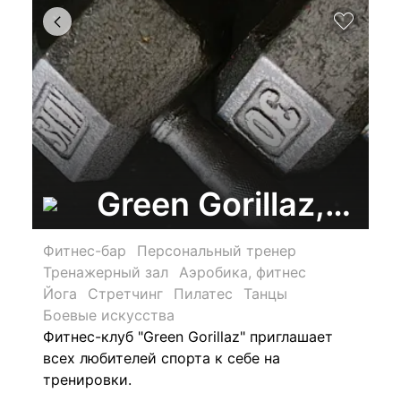
Green Gorillaz, фи
Фитнес-бар
Персональный тренер
Тренажерный зал
Аэробика, фитнес
Йога
Стретчинг
Пилатес
Танцы
Боевые искусства
Фитнес-клуб "Green Gorillaz" приглашает
всех любителей спорта к себе на
тренировки.