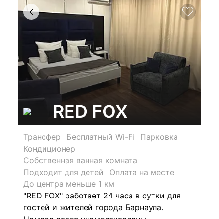
RED FOX
Трансфер
Бесплатный Wi-Fi
Парковка
Кондиционер
Собственная ванная комната
Подходит для детей
Оплата на месте
До центра меньше 1 км
"RED FOX" работает 24 часа в сутки для
гостей и жителей города Барнаула.