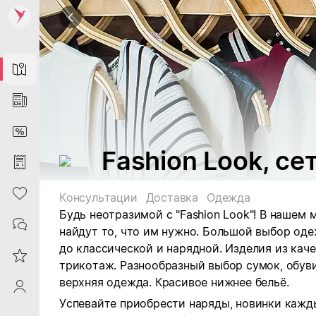
Map
News
DiscountCard
Fashion Look, с
Purchases
Heart
Консультации
Доставка
Одежда
Будь неотразимой с "Fashion Look"! В нашем
Contacts
найдут то, что им нужно. Большой выбор од
до классической и нарядной. Изделия из кач
Reviews
трикотаж. Разнообразный выбор сумок, обуви
верхняя одежда. Красивое нижнее бельё.
ProfileSaby
Успевайте приобрести наряды, новинки кажды