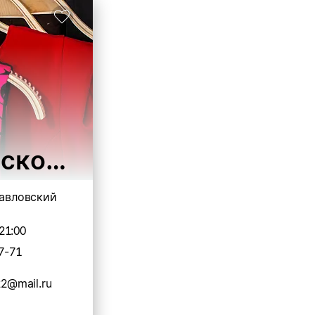
енской одежды
Павловский
21:00
7-71
22@mail.ru