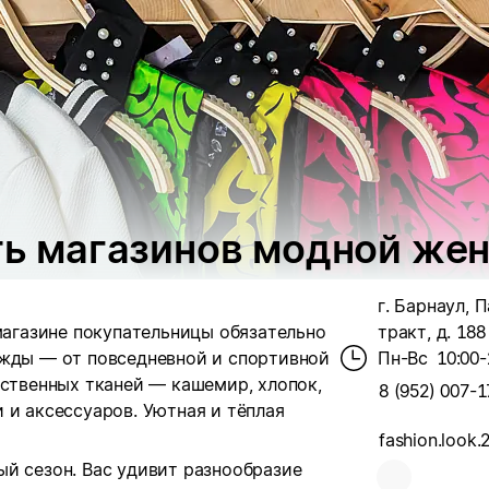
еть магазинов модной ж
г. Барнаул, 
 магазине покупательницы обязательно
тракт, д. 188
ежды — от повседневной и спортивной
Пн-Вс
10:00-
ественных тканей — кашемир, хлопок,
8 (952) 007-1
 и аксессуаров. Уютная и тёплая
fashion.look.
й сезон. Вас удивит разнообразие