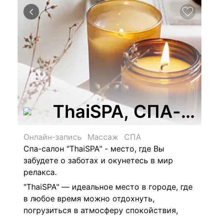
ThaiSPA, СПА-сал
Онлайн-запись
Массаж
СПА
Спа-салон "ThaiSPA" - м
есто, где Вы
забудете о заботах и окунетесь в мир
релакса.
"ThaiSPA" —
идеальное место в городе, где
в любое время можно отдохнуть,
погрузиться в атмосферу спокойствия,