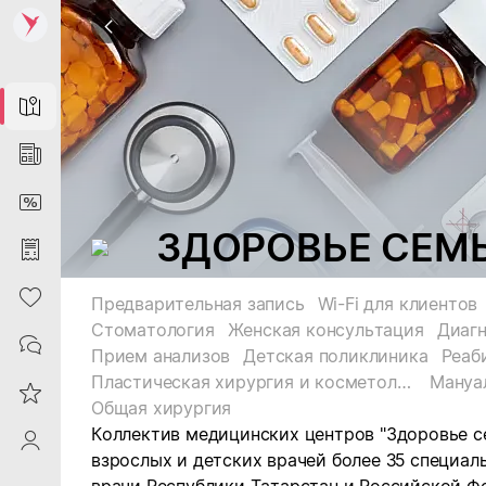
Map
News
DiscountCard
ЗДОРОВЬЕ СЕМЬИ
Purchases
Heart
Предварительная запись
Wi-Fi для клиентов
Стоматология
Женская консультация
Диагн
Contacts
Прием анализов
Детская поликлиника
Реаб
Пластическая хирургия и косметология
Мануа
Reviews
Общая хирургия
Коллектив медицинских центров "Здоровье с
ProfileSaby
взрослых и детских врачей более 35 специал