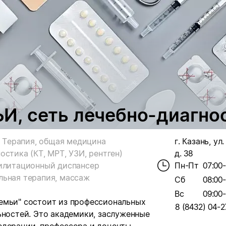
, сеть лечебно-диагнос
Терапия, общая медицина
г. Казань, ул
остика (КТ, МРТ, УЗИ, рентген)
д. 38
илитационный диспансер
Пн-Пт
07:00
льная терапия, массаж
Сб
08:00
Вс
09:00
емьи" состоит из профессиональных
8 (8432) 04-2
ьностей. Это академики, заслуженные