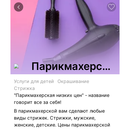
Парикмахерская н
Услуги для детей
Окрашивание
Стрижка
"
Парикмахерская низких цен" - название
говорит все за себя!
В парикмахерской вам сделают любые
виды стрижек. Стрижки, мужские,
женские, детские. Цены парикмахерской