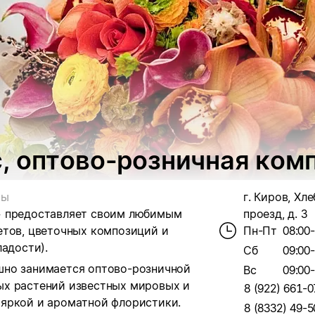
 оптово-розничная комп
ты
г. Киров, Хл
» предоставляет своим любимым
проезд, д. 3
етов, цветочных композиций и
Пн-Пт
08:00
ладости).
Сб
09:00
шно занимается оптово-розничной
Вс
09:00
ых растений известных мировых и
8 (922) 661-0
яркой и ароматной флористики.
8 (8332) 49-5