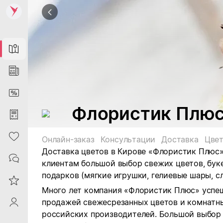
Map
News
DiscountCard
Флористик Плюс,
Purchases
Heart
Онлайн-заказ
Консультации
Доставка
Цве
Доставка цветов в Кирове «Флористик Плюс
Contacts
клиентам большой выбор свежих цветов, бук
подарков (мягкие игрушки, гелиевые шары, с
Reviews
Много лет компания «Флористик Плюс» успе
продажей свежесрезанных цветов и комнатн
ProfileSaby
российских производителей. Большой выбор 