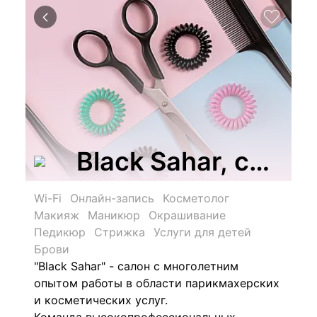
Black Sahar, студ
Wi-Fi
Онлайн-запись
Косметолог
Макияж
Маникюр
Окрашивание
Педикюр
Стрижка
Услуги для детей
Брови
"Black Sahar" - салон с многолетним
опытом работы в области парикмахерских
и косметических услуг.