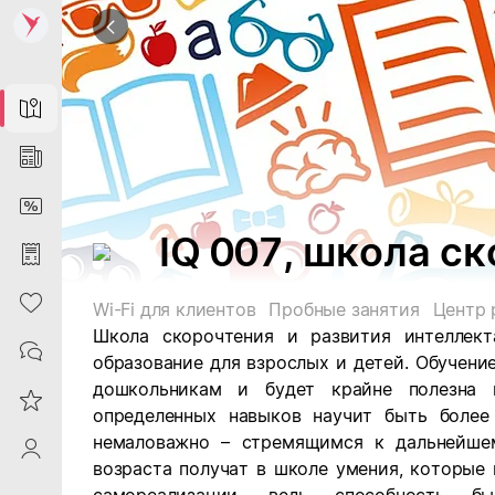
Map
News
DiscountCard
IQ 007, школа с
Purchases
Heart
Wi-Fi для клиентов
Пробные занятия
Центр 
Школа скорочтения и развития интеллекта
Contacts
образование для взрослых и детей. Обучен
дошкольникам и будет крайне полезна 
Reviews
определенных навыков научит быть более
немаловажно – стремящимся к дальнейше
ProfileSaby
возраста получат в школе умения, которые