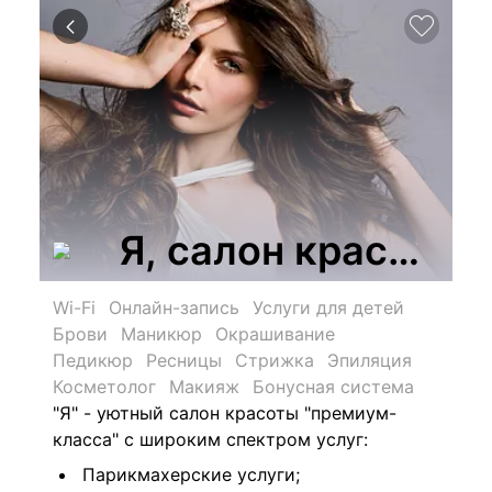
Я, салон красоты
Wi-Fi
Онлайн-запись
Услуги для детей
Брови
Маникюр
Окрашивание
Педикюр
Ресницы
Стрижка
Эпиляция
Косметолог
Макияж
Бонусная система
"Я" - уютный салон красоты "премиум-
класса" с широким спектром услуг:
Парикмахерские услуги;