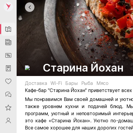
Map
News
DiscountCard
Старина Йохан
Purchases
Heart
Доставка
Wi-Fi
Бары
Рыба
Мясо
Кафе-бар "Старина Йохан" приветствует всех 
Contacts
Мы понравимся Вам своей домашней и уютно
также уровнем кухни и подачей блюд. Мы
Reviews
программ, уютный и неповторимый интерье
это кафе «Старина Йохан». Уютно по-дома
ProfileSaby
Все самое хорошее для наших дорогих гостей