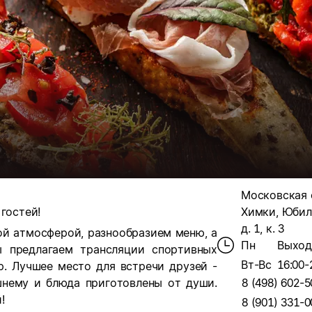
Московская о
гостей!
Химки, Юбил
д. 1, к. 3
й атмосферой, разнообразием меню, а
Пн
Выход
 предлагаем трансляции спортивных
Вт-Вс
16:00-
р. Л
учшее место для встречи друзей -
шнему и блюда приготовлены от души.
8 (498) 602-5
!
8 (901) 331-0