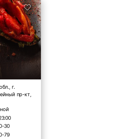
бл., г.
ейный пр-кт,
ной
23:00
0-30
0-79