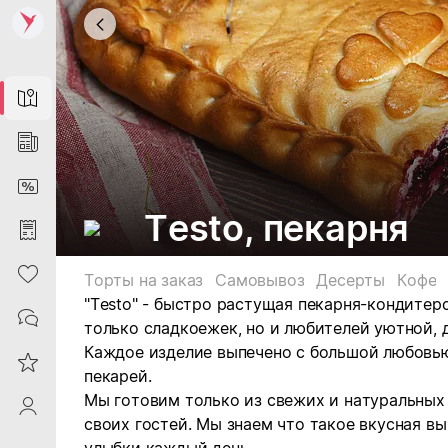
Map
News
DiscountCard
Testo, пекарня
Purchases
Heart
Торты на заказ
Самовывоз
Десерты
Кофе
"Testo" - быстро растущая пекарня-кондитер
Contacts
только сладкоежек, но и любителей уютной,
Каждое изделие выпечено с большой любовь
Reviews
пекарей.
Мы готовим только из свежих и натуральных
ProfileSaby
своих гостей. Мы знаем что такое вкусная в