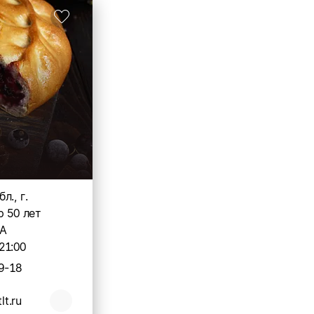
л., г.
р 50 лет
3А
21:00
9-18
lt.ru