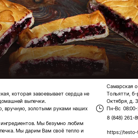
Самарская об
ская, которая завоевывает сердца не
Тольятти, б-
 домашней выпечки.
Октября, д. 
ю, вручную, золотыми руками наших
Пн-Вс
08:00-
8 (848) 261-8
 ингредиентов. Мы безумно любим
ыпечка. Мы дарим Вам своё тепло и
https://testo-t