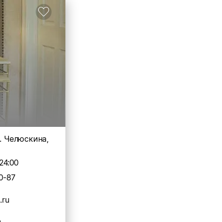
л. Челюскина,
24:00
0-87
.ru