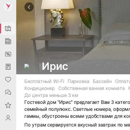
Map
News
DiscountCard
Ирис
Purchases
Heart
Бесплатный Wi-Fi
Парковка
Бассейн
Оплат
Кондиционер
Собственная ванная комната
Contacts
До центра меньше 3 км
Гостевой дом "Ирис" предлагает Вам 3 катег
Reviews
семейный полулюкс.
Светлые номера, оформл
гаммы, обустроены всеми удобствами для ко
ProfileSaby
По утрам сервируется вкусный завтрак по ме