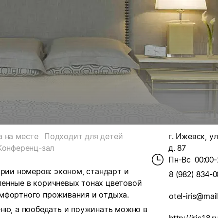
а на месте
Подходит для детей
г. Ижевск, у
Конференц-зал
д. 87
Пн-Вс
00:00-
ории номеров: эконом, стандарт и
8 (982) 834-0
енные в коричневых тонах цветовой
мфортного проживания и отдыха.
otel-iris@mail
ню, а пообедать и поужинать можно в