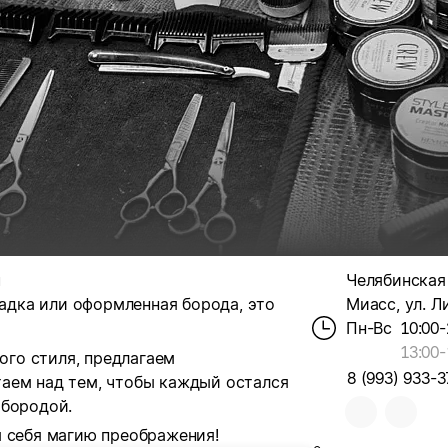
п
Челябинская о
ладка или оформленная борода, это
Миасс, ул. Ли
Пн-Вс
10:00-
13:00
-
го стиля, предлагаем
8 (993) 933-3
аем над тем, чтобы каждый остался
 бородой.
я себя магию преображения!