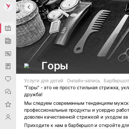
Map
News
DiscountCard
Горы
Purchases
Heart
Услуги для детей
Онлайн-запись
Барбершо
"Горы" - это не просто стильная стрижка, ук
Contacts
дружба!
Мы следуем современным тенденциям мужско
Reviews
профессиональные продукты и усердно работ
доволен качественной стрижкой и уходом за
ProfileSaby
Приходите к нам в барбершоп и откройте дл