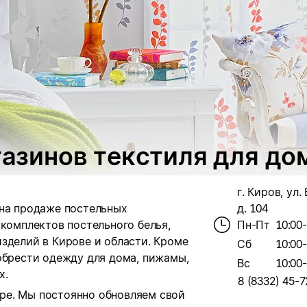
агазинов текстиля для до
г. Киров, ул.
 на продаже постельных
д. 104
 комплектов постельного белья,
Пн-Пт
10:00
зделий в Кирове и области.
Кроме
Сб
10:00
обрести одежду для дома, пижамы,
Вс
10:00
х.
8 (8332) 45-7
ре. Мы постоянно обновляем свой