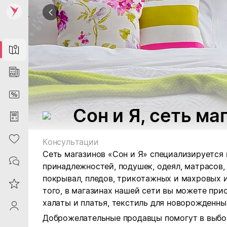
Map
News
DiscountCard
Сон и Я, сеть м
Purchases
Heart
Консультации
Сеть магазинов «Сон и Я» специализируется
Contacts
принадлежностей, подушек, одеял, матрасов,
покрывал, пледов, трикотажных и махровых и
Reviews
того, в магазинах нашей сети вы можете при
халаты и платья, текстиль для новорожденны
ProfileSaby
Доброжелательные продавцы помогут в выбо