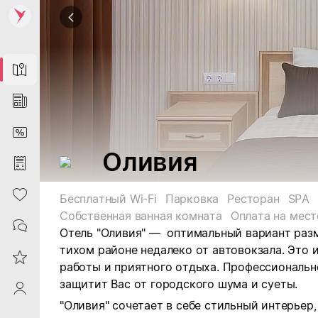
Map
News
DiscountCard
Оливия
Purchases
Heart
Бесплатный Wi-Fi
Парковка
Ресторан
SPA
Собственная ванная комната
Оплата на мест
Contacts
Отель "Оливия" — оптимальный вариант разм
тихом районе недалеко от автовокзала. Это 
Reviews
работы и приятного отдыха. Профессиональн
защитит Вас от городского шума и суеты.
ProfileSaby
"Оливия" сочетает в себе стильный интерьер