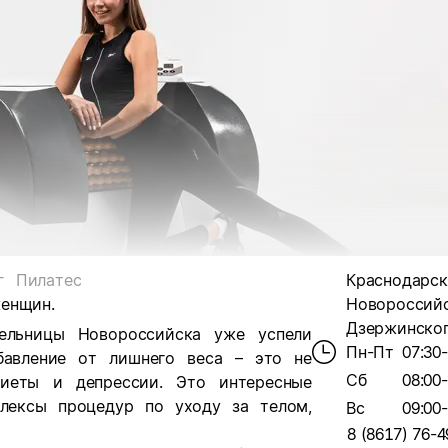
г
Пилатес
Краснодарски
женщин.
Новороссийс
Дзержинского
ельницы Новороссийска уже успели
Пн-Пт
07:30
бавление от лишнего веса – это не
Сб
08:00
диеты и депрессии. Это интересные
плексы процедур по уходу за телом,
Вс
09:00
8 (8617) 76-4