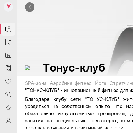
Map
News
DiscountCard
Тонус-клуб
Purchases
Heart
SPA-зона
Аэробика, фитнес
Йога
Стретчин
"
ТОНУС-КЛУБ
" - инновационный фитнес для 
Contacts
Благодаря клубу сети "ТОНУС-КЛУБ" жит
убедиться на собственном опыте, что из
Reviews
обязательно изнурительные тренировки, 
занятия на специальных тренажерах, ком
ProfileSaby
хорошая компания и позитивный настрой!