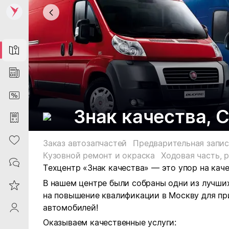
Map
News
DiscountCard
Знак качества, 
Purchases
Heart
Заказ автозапчастей
Предварительная запис
Кузовной ремонт и окраска
Ходовая часть, 
Contacts
Техцентр «Знак качества» — это упор на кач
В нашем центре были собраны одни из лучши
Reviews
на повышение квалификации в Москву для пр
автомобилей!
ProfileSaby
Оказываем качественные услуги: