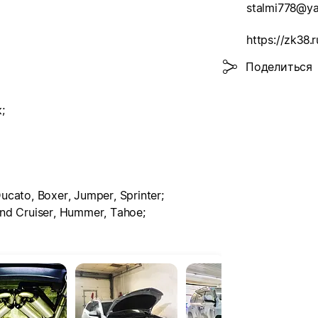
stalmi778@ya
https://zk38.r
Поделиться
;
to, Boxer, Jumper, Sprinter;
d Cruiser, Hummer, Tahoe;