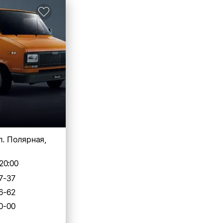
л. Полярная,
20:00
7-37
6-62
0-00