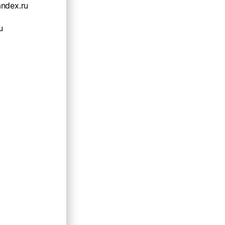
ndex.ru
u