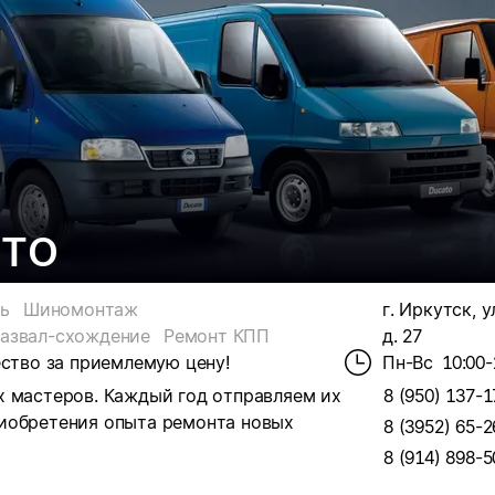
СТО
ь
Шиномонтаж
г. Иркутск, у
развал-схождение
Ремонт КПП
д. 27
ество за приемлемую цену!
Пн-Вс
10:00-
х мастеров. Каждый год отправляем их
8 (950) 137-1
иобретения опыта ремонта новых
8 (3952) 65-2
8 (914) 898-5