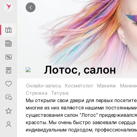
Map
News
DiscountCard
Лотос, салон
Purchases
Heart
Онлайн-запись
Косметолог
Макияж
Маник
Стрижка
Татуаж
Contacts
Мы открыли свои двери для первых посетител
многие из них являются нашими постоянными
Reviews
существования салон "Лотос" придерживался
красоты. Мы очень быстро завоевали сердца 
ProfileSaby
индивидуальным подходом, профессионализм