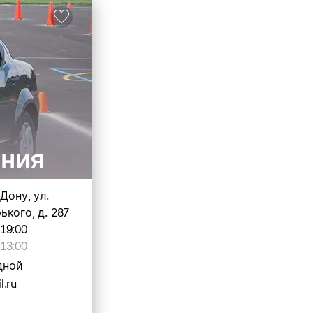
ания
Дону, ул.
кого, д. 287
-19:00
13:00
дной
.ru