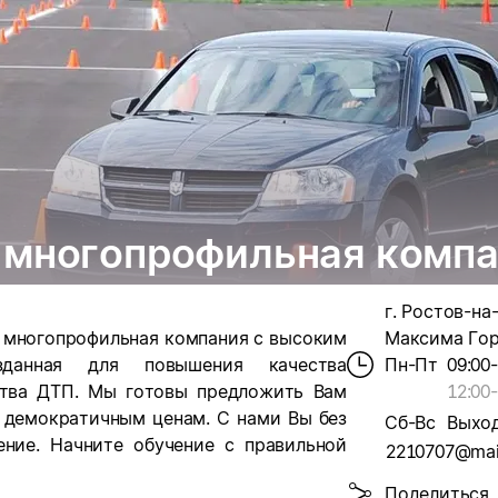
 многопрофильная комп
г. Ростов-на-
о многопрофильная компания с высоким
Максима Горь
зданная для повышения качества
Пн-Пт
09:00
ства ДТП. Мы готовы предложить Вам
12:00
-
 демократичным ценам. С нами Вы без
Сб-Вс
Выхо
ение. Начните обучение с правильной
2210707@mail
Поделиться