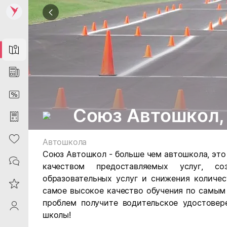
Map
News
DiscountCard
Союз Автошкол,
Purchases
Heart
Автошкола
Союз Автошкол - больше чем автошкола, эт
Contacts
качеством предоставляемых услуг, со
образовательных услуг и снижения количе
Reviews
самое высокое качество обучения по самым
проблем получите водительское удостовер
ProfileSaby
школы!