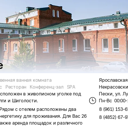
е
венная ванная комната
Ярославская 
с
Ресторан
Конференц-зал
SPA
Некрасовский
сположен в живописном уголке под
Пески, ул. Л
лги и Шиголости.
Пн-Вс
00:00-
 Рядом с отелем расположены два
8 (961) 153-6
нергетику для проживания.
Для Вас 26
8 (4852) 67-9
также аренда площадок и различного