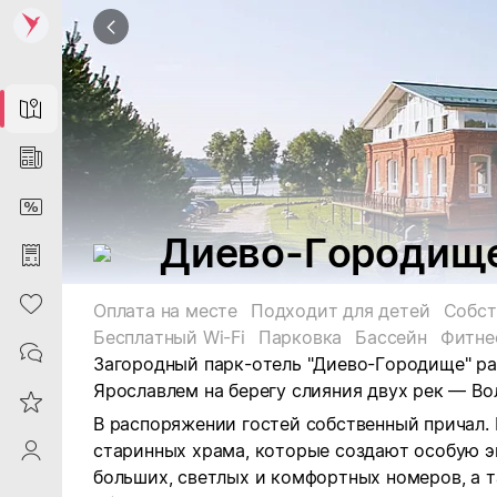
Map
News
DiscountCard
Диево-Городищ
Purchases
Heart
Оплата на месте
Подходит для детей
Собст
Бесплатный Wi-Fi
Парковка
Бассейн
Фитне
Contacts
Загородный парк-отель "Диево-Городище" ра
Ярославлем на берегу слияния двух рек — Во
Reviews
В распоряжении гостей собственный причал.
старинных храма, которые создают особую э
ProfileSaby
больших, светлых и комфортных номеров, а 