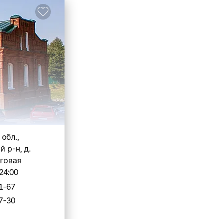
обл.,
 р-н, д.
уговая
24:00
1-67
7-30